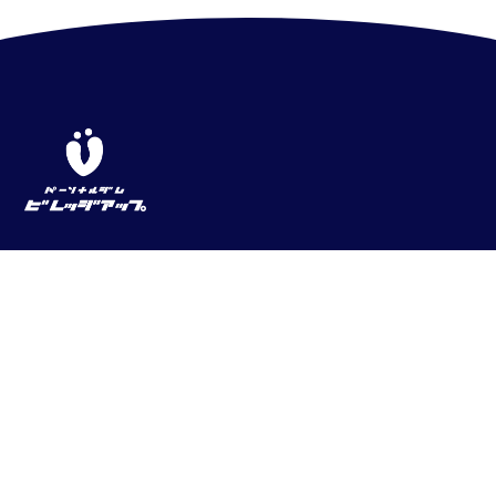
営業時間
10:00~22:00
※完全予約制（前日までにご予約下さい）
※年に数日だけ、資格の更新研修の為に休業することがあり
ます。
TEL
080-4020-3158
アクセス
〒630-8264
奈良県奈良市鍋屋町2-6サンふくむらビルⅡ 2F